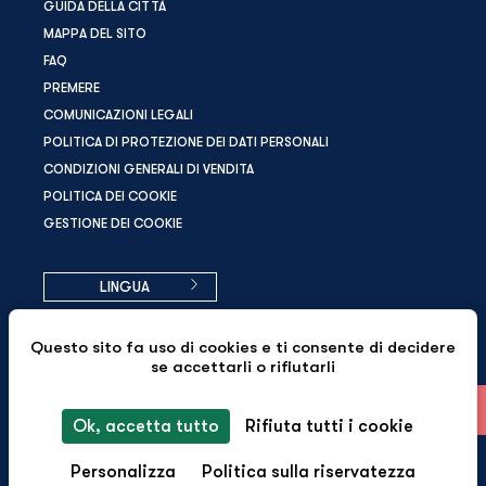
GUIDA DELLA CITTÀ
MAPPA DEL SITO
FAQ
PREMERE
COMUNICAZIONI LEGALI
POLITICA DI PROTEZIONE DEI DATI PERSONALI
CONDIZIONI GENERALI DI VENDITA
POLITICA DEI COOKIE
GESTIONE DEI COOKIE
LINGUA
Questo sito fa uso di cookies e ti consente di decidere
se accettarli o rifiutarli
Sito ufficiale - Tutti i diritti riservati - Pepper & Paper - ©
IT
2026
Ok, accetta tutto
Rifiuta tutti i cookie
Personalizza
Politica sulla riservatezza